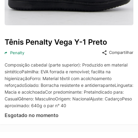
Tênis Penalty Vega Y-1 Preto
Compartilhar
Penalty
Composição cabedal (parte superior): Produzido em material
sintéticoPalmilha: EVA forrada e removível; facilita na
higienizaçãoForro: Material têxtil com acolchoamento
reforçadoSolado: Borracha resistente e antiderrapanteLingueta:
Macia e acolchoadaCor predominante: PretaIndicado para:
CasualGênero: MasculinoOrigem: NacionalAjuste: CadarçoPeso
aproximado: 640g o par n° 40
Esgotado no momento