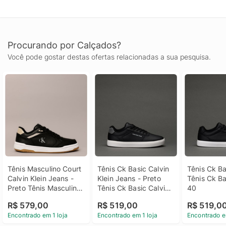
Procurando por Calçados?
Você pode gostar destas ofertas relacionadas a sua pesquisa.
Tênis Masculino Court 
Tênis Ck Basic Calvin 
Tênis Ck Bas
Calvin Klein Jeans - 
Klein Jeans - Preto 
Tênis Ck Ba
Preto Tênis Masculino 
Tênis Ck Basic Calvin 
40
Court Calvin Klein 
Klein Jeans Preto 40
R$ 579,00
R$ 519,00
R$ 519,0
Jeans Preto 40
Encontrado em 1 loja
Encontrado em 1 loja
Encontrado e