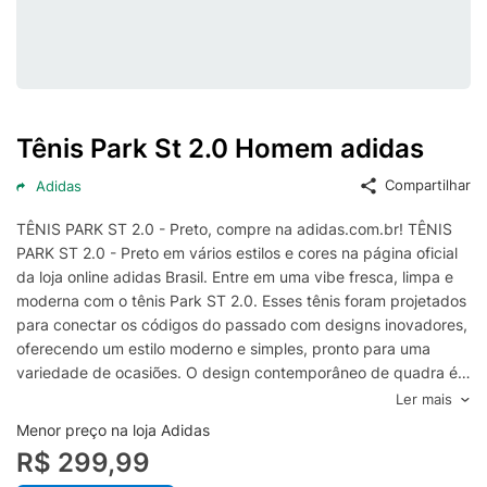
Tênis Park St 2.0 Homem adidas
Compartilhar
Adidas
TÊNIS PARK ST 2.0 - Preto, compre na adidas.com.br! TÊNIS
PARK ST 2.0 - Preto em vários estilos e cores na página oficial
da loja online adidas Brasil. Entre em uma vibe fresca, limpa e
moderna com o tênis Park ST 2.0. Esses tênis foram projetados
para conectar os códigos do passado com designs inovadores,
oferecendo um estilo moderno e simples, pronto para uma
variedade de ocasiões. O design contemporâneo de quadra é
uma ótima opção para aqueles que apreciam uma mistura de
Ler mais
estética clássica e moderna. A sobreposição lateral com um
Menor preço na loja Adidas
logotipo linear no reforço dos ilhoses acrescenta um elemento
R$ 299,99
de branding sutil, porém estiloso. Confeccionados com um