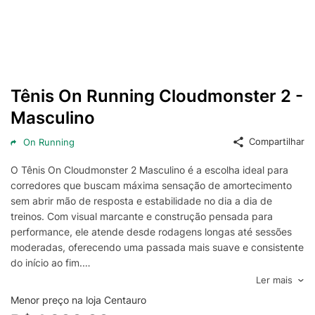
Tênis On Running Cloudmonster 2 -
Masculino
Compartilhar
On Running
O Tênis On Cloudmonster 2 Masculino é a escolha ideal para
corredores que buscam máxima sensação de amortecimento
sem abrir mão de resposta e estabilidade no dia a dia de
treinos. Com visual marcante e construção pensada para
performance, ele atende desde rodagens longas até sessões
moderadas, oferecendo uma passada mais suave e consistente
do início ao fim.
O destaque do On Cloudmonster 2 está na combinação de
Ler mais
amortecimento generoso com transição eficiente, ajudando a
Menor preço na loja Centauro
manter o ritmo com menos impacto percebido. A entressola