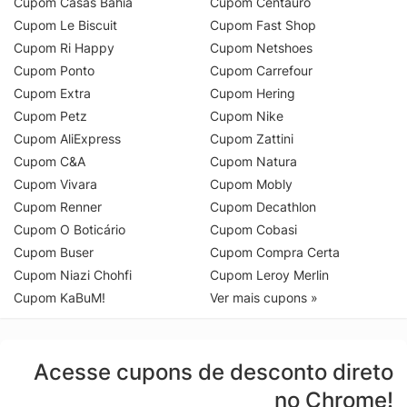
Cupom Casas Bahia
Cupom Centauro
Cupom Le Biscuit
Cupom Fast Shop
Cupom Ri Happy
Cupom Netshoes
Cupom Ponto
Cupom Carrefour
Cupom Extra
Cupom Hering
Cupom Petz
Cupom Nike
Cupom AliExpress
Cupom Zattini
Cupom C&A
Cupom Natura
Cupom Vivara
Cupom Mobly
Cupom Renner
Cupom Decathlon
Cupom O Boticário
Cupom Cobasi
Cupom Buser
Cupom Compra Certa
Cupom Niazi Chohfi
Cupom Leroy Merlin
Cupom KaBuM!
Ver mais cupons »
Acesse cupons de desconto direto
no Chrome!