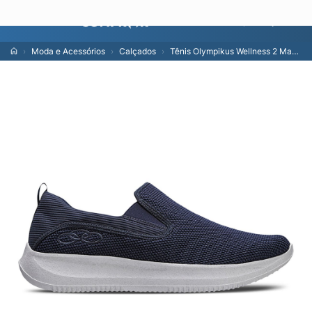
Lojas
En
Moda e Acessórios
Calçados
Tênis Olympikus Wellness 2 Masculino 40 Azul