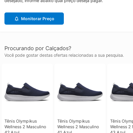
desejado, informe abaixo qual preço deseja pagar.
Monitorar Preço
Procurando por Calçados?
Você pode gostar destas ofertas relacionadas a sua pesquisa.
Tênis Olympikus 
Tênis Olympikus 
Tênis Olymp
Wellness 2 Masculino 
Wellness 2 Masculino 
Wellness 2 
42 Azul
41 Azul
43 Azul