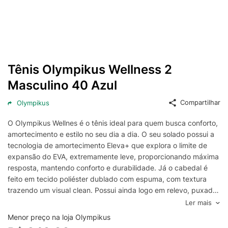
Tênis Olympikus Wellness 2
Masculino 40 Azul
Compartilhar
Olympikus
O Olympikus Wellnes é o tênis ideal para quem busca conforto,
amortecimento e estilo no seu dia a dia. O seu solado possui a
tecnologia de amortecimento Eleva+ que explora o limite de
expansão do EVA, extremamente leve, proporcionando máxima
resposta, mantendo conforto e durabilidade. Já o cabedal é
feito em tecido poliéster dublado com espuma, com textura
trazendo um visual clean. Possui ainda logo em relevo, puxador
em fita no traseiro para auxiliar no calce e forro de poliéster
Ler mais
com espuma. Sua palmilha é anatômica, composta por tecido
Menor preço na loja Olympikus
poliéster e EVA, com aplicação gráfica. TECNOLOGIA: ELEVA +