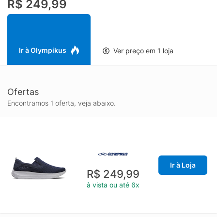
R$ 249,99
- Tecnologia exclusiva Olympikus, que explora o limite de
expansão do EVA para alcançar máxima resposta,
proporcionando o efeito trampolim, ou seja, absorvendo o
impacto da passada e transformando essa energia em
impulsão. Este EVA é leve e de baixa densidade, garantindo
Ir à Olympikus
Ver preço em 1 loja
menor deformação e mantendo o conforto e a durabilidade.
Ofertas
Encontramos 1 oferta, veja abaixo.
Ir à Loja
R$ 249,99
à vista ou até 6x