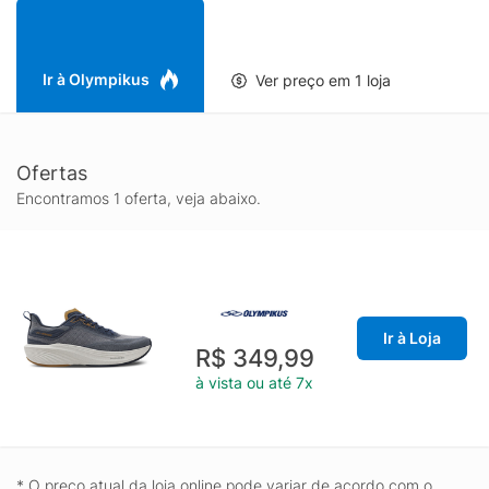
dupla frontura que proporciona maciez e respirabilidade e
atacador em tecido poliéster texturizado. Além disso, possui
puxador traseiro em fita poliéster para facilitar o calce, forro em
tecido poliéster com espuma e palmilha anatômica composta
Ir à Olympikus
Ver preço em 1 loja
por poliéster e EVA, com aplicação gráfica.
Ofertas
Encontramos 1 oferta, veja abaixo.
Ir à Loja
R$ 349,99
à vista ou até 7x
* O preço atual da loja online pode variar de acordo com o