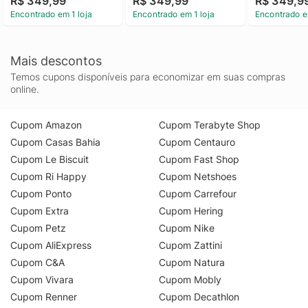
R$ 349,99
R$ 349,99
R$ 349,9
Encontrado em 1 loja
Encontrado em 1 loja
Encontrado e
Mais descontos
Temos cupons disponíveis para economizar em suas compras
online.
Cupom Amazon
Cupom Terabyte Shop
Cupom Casas Bahia
Cupom Centauro
Cupom Le Biscuit
Cupom Fast Shop
Cupom Ri Happy
Cupom Netshoes
Cupom Ponto
Cupom Carrefour
Cupom Extra
Cupom Hering
Cupom Petz
Cupom Nike
Cupom AliExpress
Cupom Zattini
Cupom C&A
Cupom Natura
Cupom Vivara
Cupom Mobly
Cupom Renner
Cupom Decathlon