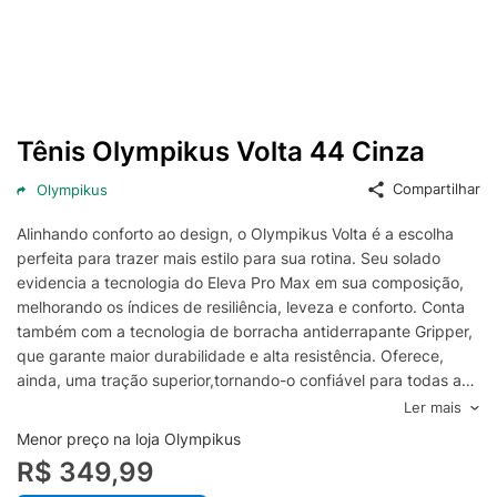
Tênis Olympikus Volta 44 Cinza
Compartilhar
Olympikus
Alinhando conforto ao design, o Olympikus Volta é a escolha
perfeita para trazer mais estilo para sua rotina. Seu solado
evidencia a tecnologia do Eleva Pro Max em sua composição,
melhorando os índices de resiliência, leveza e conforto. Conta
também com a tecnologia de borracha antiderrapante Gripper,
que garante maior durabilidade e alta resistência. Oferece,
ainda, uma tração superior,tornando-o confiável para todas as
situações. O cabedal e a lingueta são confeccionados em
Ler mais
monofilamento e poliéster através da tecnologia Oxitec 3.0.
Menor preço na loja Olympikus
Com extrema leveza, a nova tecnologia proporciona
R$ 349,99
originalidade ao produto. Possui lingueta composta por tecido