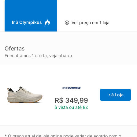
corridas do dia a dia. Além disso, conta também com a
tecnologia GRIPPER, que é antiderrapante, oferecendo mais
durabilidade ao calçado.
Ir à Olympikus
Ver preço em 1 loja
Ofertas
Encontramos 1 oferta, veja abaixo.
Ir à Loja
R$ 349,99
à vista ou até 8x
* O preço atual da loja online pode variar de acordo com o