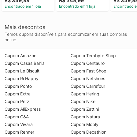
R$ 349,99
R$ 349,99
R$ 349,9
Encontrado em 1 loja
Encontrado em 1 loja
Encontrado e
Mais descontos
Temos cupons disponíveis para economizar em suas compras
online.
Cupom Amazon
Cupom Terabyte Shop
Cupom Casas Bahia
Cupom Centauro
Cupom Le Biscuit
Cupom Fast Shop
Cupom Ri Happy
Cupom Netshoes
Cupom Ponto
Cupom Carrefour
Cupom Extra
Cupom Hering
Cupom Petz
Cupom Nike
Cupom AliExpress
Cupom Zattini
Cupom C&A
Cupom Natura
Cupom Vivara
Cupom Mobly
Cupom Renner
Cupom Decathlon