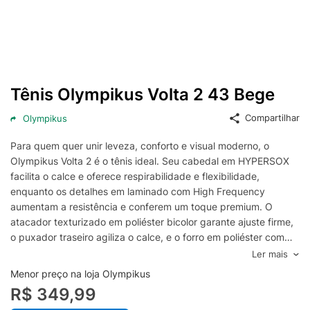
Tênis Olympikus Volta 2 43 Bege
Compartilhar
Olympikus
Para quem quer unir leveza, conforto e visual moderno, o
Olympikus Volta 2 é o tênis ideal. Seu cabedal em HYPERSOX
facilita o calce e oferece respirabilidade e flexibilidade,
enquanto os detalhes em laminado com High Frequency
aumentam a resistência e conferem um toque premium. O
atacador texturizado em poliéster bicolor garante ajuste firme,
o puxador traseiro agiliza o calce, e o forro em poliéster com
espuma assegura conforto extra. A palmilha, em EVA e poliéster
Ler mais
com aplicação gráfica, proporciona suporte anatômico e
Menor preço na loja Olympikus
ventilação, enquanto o solado com tecnologia ELEVA PRO MAX
R$ 349,99
entrega maior resiliência e responsividade, ideal para treinos e