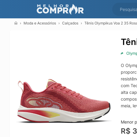
Moda e Acessórios
Calçados
Tênis Olympikus Voa 2 35 Ros
Tên
Olym
O Olymp
proporc
resistê
com Tec
alta cap
compost
meia, l
antider
Menor p
R$ 