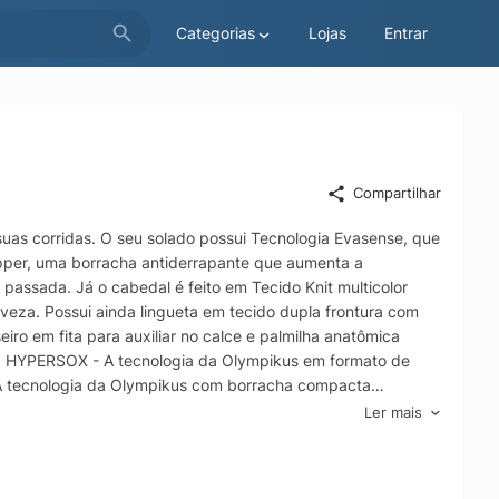
Categorias
Lojas
Entrar
Compartilhar
uas corridas. O seu solado possui Tecnologia Evasense, que
pper, uma borracha antiderrapante que aumenta a
passada. Já o cabedal é feito em Tecido Knit multicolor
eveza. Possui ainda lingueta em tecido dupla frontura com
eiro em fita para auxiliar no calce e palmilha anatômica
S: HYPERSOX - A tecnologia da Olympikus em formato de
 - A tecnologia da Olympikus com borracha compacta
s em EVA para máxima maciez e conforto absoluto.
Ler mais