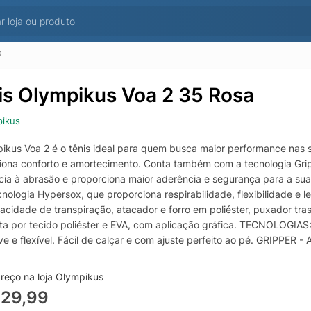
a
is Olympikus Voa 2 35 Rosa
pikus
ikus Voa 2 é o tênis ideal para quem busca maior performance nas s
iona conforto e amortecimento. Conta também com a tecnologia Gri
ncia à abrasão e proporciona maior aderência e segurança para a sua 
nologia Hypersox, que proporciona respirabilidade, flexibilidade e l
acidade de transpiração, atacador e forro em poliéster, puxador tras
a por tecido poliéster e EVA, com aplicação gráfica. TECNOLOGIA
eve e flexível. Fácil de calçar e com ajuste perfeito ao pé. GRIPPER
rapante e de alta resistência. EVASENSE - A tecnologia da Olympiku
reço na loja Olympikus
329,99