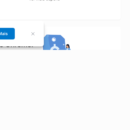
Mais
no Chrome!
rrinho de compras.
Saiba mais
Economizar
Siga-nos
Aluguel de Carros
Facebook
Categorias
Instagram
Cupons
Youtube