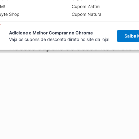
M!
Cupom Zattini
byte Shop
Cupom Natura
Adicione o Melhor Comprar no Chrome
Saiba 
Veja os cupons de desconto direto no site da loja!
Acesse cupons de desconto direto 
aviso de cupons antes de finalizar uma compra online, direto no ca
Explorar
ódigos promocionais, ofertas e
Artigos
Black Friday
Enviar Cupom