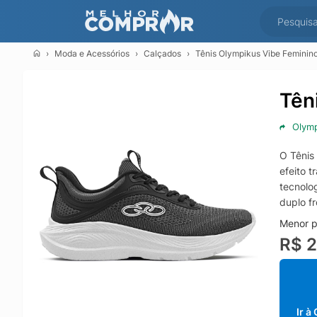
Moda e Acessórios
Calçados
Tênis Olympikus Vibe Feminin
Tên
Olym
O Tênis
efeito 
tecnolo
duplo f
Menor p
R$ 
Ir à