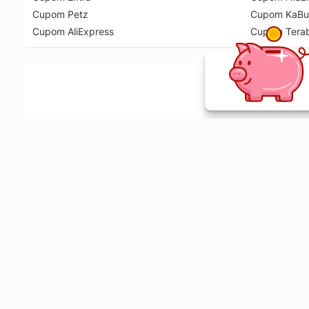
Cupom Petz
Cupom KaBu
Cupom AliExpress
Cupom Tera
Ative a extensão de descontos e receba 
Sobre o Melhor Comprar
O Melhor Comprar é especializado em cupons de desconto, c
comparador de preços em mais de 1900 lojas online.