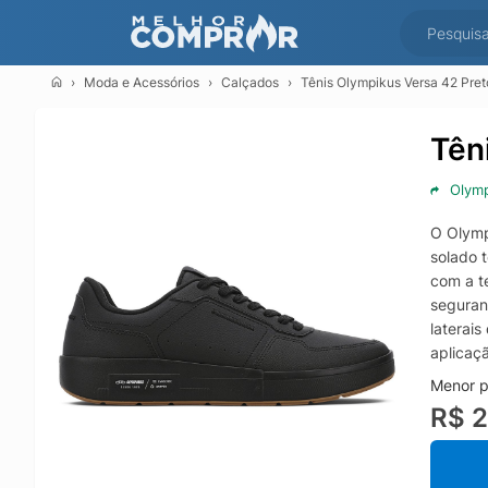
Moda e Acessórios
Calçados
Tênis Olympikus Versa 42 Pret
Tên
Olym
O Olymp
solado 
com a t
seguran
laterais
aplicaçã
Menor p
R$ 