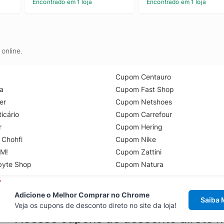
Encontrado em 1 loja
Encontrado em 1 loja
online.
Cupom Centauro
a
Cupom Fast Shop
er
Cupom Netshoes
icário
Cupom Carrefour
r
Cupom Hering
 Chohfi
Cupom Nike
M!
Cupom Zattini
byte Shop
Cupom Natura
Adicione o Melhor Comprar no Chrome
Saiba 
Veja os cupons de desconto direto no site da loja!
Acesse cupons de desconto direto 