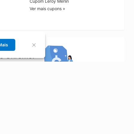
Cupom Leroy Merlin
Ver mais cupons »
Mais
no Chrome!
rrinho de compras.
Saiba mais
Economizar
Siga-nos
Aluguel de Carros
Facebook