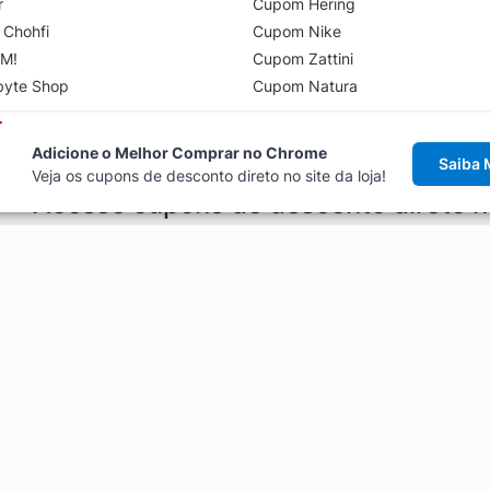
r
Cupom Hering
 Chohfi
Cupom Nike
M!
Cupom Zattini
byte Shop
Cupom Natura
Adicione o Melhor Comprar no Chrome
Saiba 
Veja os cupons de desconto direto no site da loja!
Acesse cupons de desconto direto 
aviso de cupons antes de finalizar uma compra online, direto no ca
Explorar
ódigos promocionais, ofertas e
Artigos