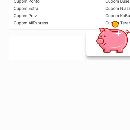
Cupom Ponto
Cupom Buse
Cupom Extra
Cupom Niazi
Cupom Petz
Cupom KaBu
Cupom AliExpress
Cupom Tera
Ative a extensão de descontos e receba 
Sobre o Melhor Comprar
O Melhor Comprar é especializado em cupons de desconto, c