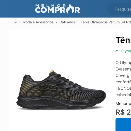
Moda e Acessórios
Calçados
Tênis Olympikus Venum 34 Pr
Tên
Olym
O Olymp
Evasens
Covergri
confort
TECNOLO
cabedal
Menor p
R$ 