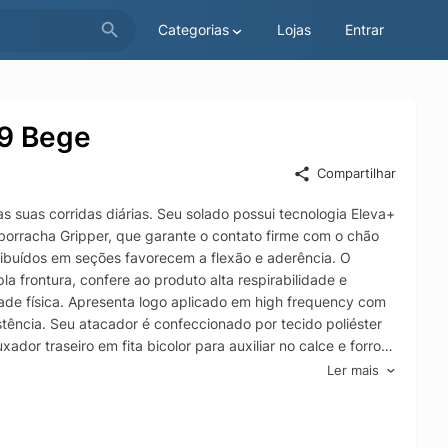
Categorias
Lojas
Entrar
39 Bege
Compartilhar
s suas corridas diárias. Seu solado possui tecnologia Eleva+
borracha Gripper, que garante o contato firme com o chão
ribuídos em seções favorecem a flexão e aderência. O
 frontura, confere ao produto alta respirabilidade e
ade física. Apresenta logo aplicado em high frequency com
tência. Seu atacador é confeccionado por tecido poliéster
or traseiro em fita bicolor para auxiliar no calce e forro
ha em EVA moldada composta por tecido poliéster,
Ler mais