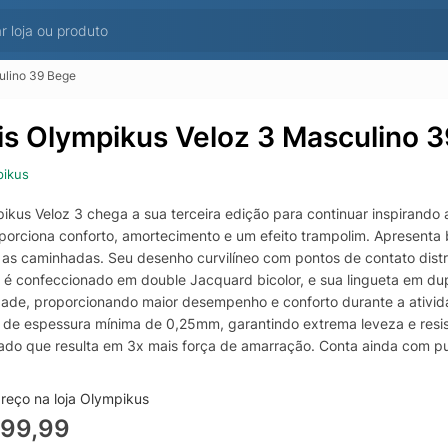
ulino 39 Bege
is Olympikus Veloz 3 Masculino 
pikus
kus Veloz 3 chega a sua terceira edição para continuar inspirando a
porciona conforto, amortecimento e um efeito trampolim. Apresenta 
 as caminhadas. Seu desenho curvilíneo com pontos de contato dist
 é confeccionado em double Jacquard bicolor, e sua lingueta em dupla
lidade, proporcionando maior desempenho e conforto durante a ativid
l de espessura mínima de 0,25mm, garantindo extrema leveza e resis
ado que resulta em 3x mais força de amarração. Conta ainda com puxad
do poliéster dublado com espuma de 4mm. Além disso, possui palmil
ndo melhor calce e conforto.
reço na loja Olympikus
299,99