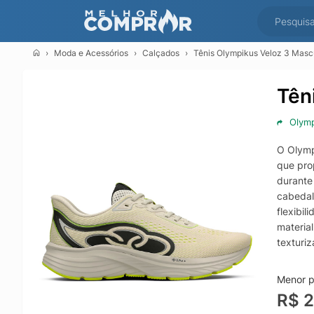
Moda e Acessórios
Calçados
Tênis Olympikus Veloz 3 Masc
Tên
Olym
O Olympi
que pro
durante
cabedal
flexibi
materia
texturiz
em teci
oferece
Menor p
R$ 