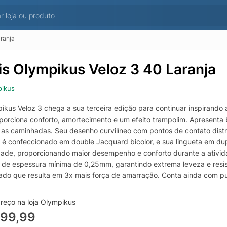
ranja
is Olympikus Veloz 3 40 Laranja
pikus
kus Veloz 3 chega a sua terceira edição para continuar inspirando a
porciona conforto, amortecimento e um efeito trampolim. Apresenta 
 as caminhadas. Seu desenho curvilíneo com pontos de contato dist
 é confeccionado em double Jacquard bicolor, e sua lingueta em dupla
lidade, proporcionando maior desempenho e conforto durante a ativid
l de espessura mínima de 0,25mm, garantindo extrema leveza e resis
ado que resulta em 3x mais força de amarração. Conta ainda com puxad
do poliéster dublado com espuma de 4mm. Além disso, possui palmil
ndo melhor calce e conforto.
reço na loja Olympikus
299,99