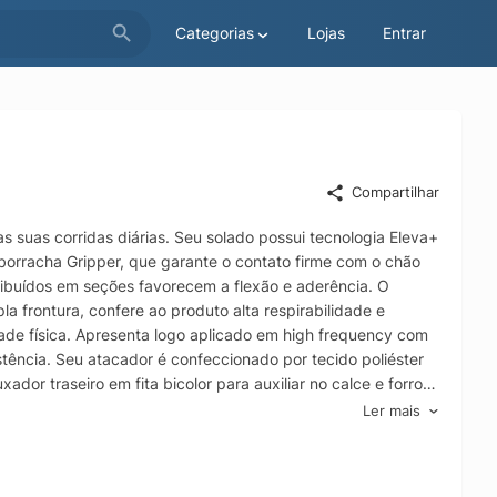
Categorias
Lojas
Entrar
Compartilhar
s suas corridas diárias. Seu solado possui tecnologia Eleva+
borracha Gripper, que garante o contato firme com o chão
ribuídos em seções favorecem a flexão e aderência. O
 frontura, confere ao produto alta respirabilidade e
ade física. Apresenta logo aplicado em high frequency com
tência. Seu atacador é confeccionado por tecido poliéster
or traseiro em fita bicolor para auxiliar no calce e forro
ha em EVA moldada composta por tecido poliéster,
Ler mais