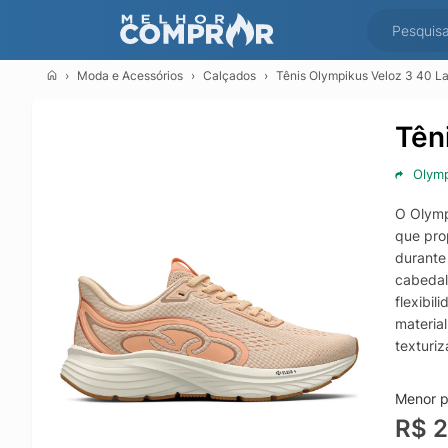
Moda e Acessórios
Calçados
Tênis Olympikus Veloz 3 40 La
Tên
Olym
O Olympi
que pro
durante
cabedal
flexibi
materia
texturiz
em teci
oferece
Menor p
R$ 