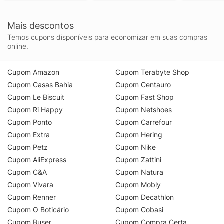
Mais descontos
Temos cupons disponíveis para economizar em suas compras
online.
Cupom Amazon
Cupom Terabyte Shop
Cupom Casas Bahia
Cupom Centauro
Cupom Le Biscuit
Cupom Fast Shop
Cupom Ri Happy
Cupom Netshoes
Cupom Ponto
Cupom Carrefour
Cupom Extra
Cupom Hering
Cupom Petz
Cupom Nike
Cupom AliExpress
Cupom Zattini
Cupom C&A
Cupom Natura
Cupom Vivara
Cupom Mobly
Cupom Renner
Cupom Decathlon
Cupom O Boticário
Cupom Cobasi
Cupom Buser
Cupom Compra Certa