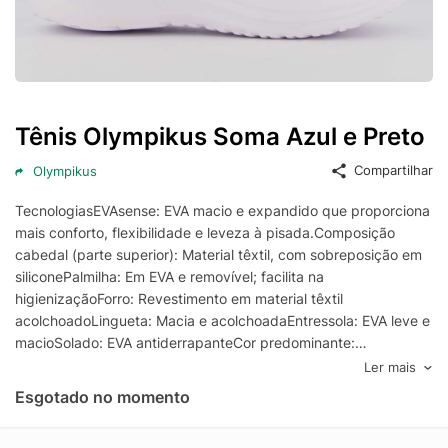
Tênis Olympikus Soma Azul e Preto
Compartilhar
Olympikus
TecnologiasEVAsense: EVA macio e expandido que proporciona
mais conforto, flexibilidade e leveza à pisada.Composição
cabedal (parte superior): Material têxtil, com sobreposição em
siliconePalmilha: Em EVA e removível; facilita na
higienizaçãoForro: Revestimento em material têxtil
acolchoadoLingueta: Macia e acolchoadaEntressola: EVA leve e
macioSolado: EVA antiderrapanteCor predominante:
AzulIndicado para: TreinoGênero: UnissexOrigem:
Ler mais
NacionalAjuste: CadarçoPeso aproximado: 560g o par nº 40
Esgotado no momento