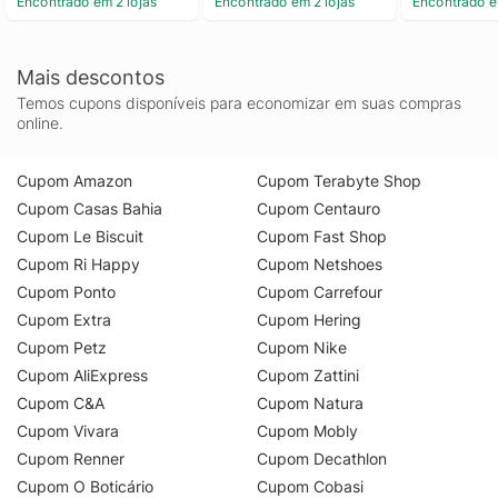
Encontrado em 2 lojas
Encontrado em 2 lojas
Encontrado e
Mais descontos
Temos cupons disponíveis para economizar em suas compras
online.
Cupom Amazon
Cupom Terabyte Shop
Cupom Casas Bahia
Cupom Centauro
Cupom Le Biscuit
Cupom Fast Shop
Cupom Ri Happy
Cupom Netshoes
Cupom Ponto
Cupom Carrefour
Cupom Extra
Cupom Hering
Cupom Petz
Cupom Nike
Cupom AliExpress
Cupom Zattini
Cupom C&A
Cupom Natura
Cupom Vivara
Cupom Mobly
Cupom Renner
Cupom Decathlon
Cupom O Boticário
Cupom Cobasi