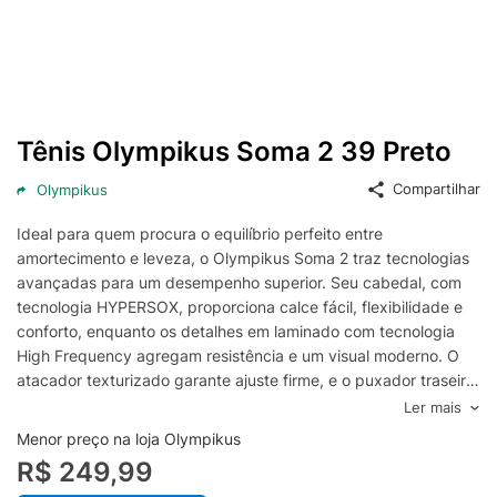
Tênis Olympikus Soma 2 39 Preto
Compartilhar
Olympikus
Ideal para quem procura o equilíbrio perfeito entre
amortecimento e leveza, o Olympikus Soma 2 traz tecnologias
avançadas para um desempenho superior. Seu cabedal, com
tecnologia HYPERSOX, proporciona calce fácil, flexibilidade e
conforto, enquanto os detalhes em laminado com tecnologia
High Frequency agregam resistência e um visual moderno. O
atacador texturizado garante ajuste firme, e o puxador traseiro
facilita o calce. O forro em poliéster com espuma oferece toque
Ler mais
macio durante todo o treino. Além disso, o solado, em design
Menor preço na loja Olympikus
exclusivo, traz tecnologia ELEVA+ para conferir maior resiliência
R$ 249,99
ao calçado.