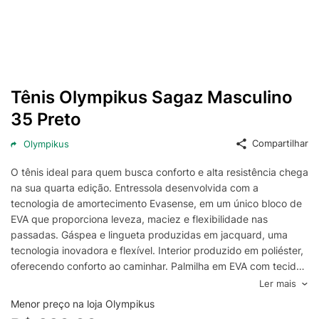
Tênis Olympikus Sagaz Masculino
35 Preto
Compartilhar
Olympikus
O tênis ideal para quem busca conforto e alta resistência chega
na sua quarta edição. Entressola desenvolvida com a
tecnologia de amortecimento Evasense, em um único bloco de
EVA que proporciona leveza, maciez e flexibilidade nas
passadas. Gáspea e lingueta produzidas em jacquard, uma
tecnologia inovadora e flexível. Interior produzido em poliéster,
oferecendo conforto ao caminhar. Palmilha em EVA com tecido
poliéster. Detalhes em laminado produzidos com a tecnologia
Ler mais
high frequency, um material diferenciado de espessura mínima.
Menor preço na loja Olympikus
Atacador em poliéster texturizado.