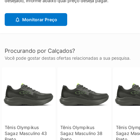
desejado, informe abaixo qual preço deseja pagar.
Monitorar Preço
Procurando por Calçados?
Você pode gostar destas ofertas relacionadas a sua pesquisa.
Tênis Olympikus 
Tênis Olympikus 
Tênis Olymp
Sagaz Masculino 43 
Sagaz Masculino 38 
Sagaz Masc
Preto
Preto
Preto