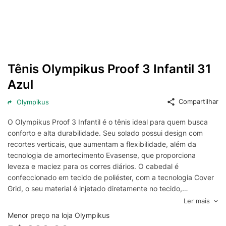
Tênis Olympikus Proof 3 Infantil 31
Azul
Compartilhar
Olympikus
O Olympikus Proof 3 Infantil é o tênis ideal para quem busca
conforto e alta durabilidade. Seu solado possui design com
recortes verticais, que aumentam a flexibilidade, além da
tecnologia de amortecimento Evasense, que proporciona
leveza e maciez para os corres diários. O cabedal é
confeccionado em tecido de poliéster, com a tecnologia Cover
Grid, o seu material é injetado diretamente no tecido,
proporcionando maior proteção, resistência e durabilidade.
Ler mais
Possui ainda forro com espuma e atacador bicolor, ambos
Menor preço na loja Olympikus
compostos por tecido poliéster texturizado.