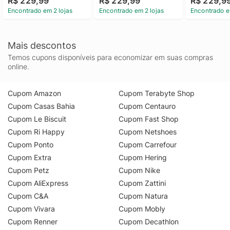
R$ 229,99
R$ 229,99
R$ 229,9
Encontrado em 2 lojas
Encontrado em 2 lojas
Encontrado e
Mais descontos
Temos cupons disponíveis para economizar em suas compras
online.
Cupom Amazon
Cupom Terabyte Shop
Cupom Casas Bahia
Cupom Centauro
Cupom Le Biscuit
Cupom Fast Shop
Cupom Ri Happy
Cupom Netshoes
Cupom Ponto
Cupom Carrefour
Cupom Extra
Cupom Hering
Cupom Petz
Cupom Nike
Cupom AliExpress
Cupom Zattini
Cupom C&A
Cupom Natura
Cupom Vivara
Cupom Mobly
Cupom Renner
Cupom Decathlon