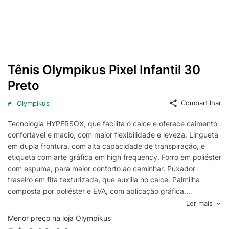
Tênis Olympikus Pixel Infantil 30
Preto
Compartilhar
Olympikus
Tecnologia HYPERSOX, que facilita o calce e oferece caimento
confortável e macio, com maior flexibilidade e leveza. Lingueta
em dupla frontura, com alta capacidade de transpiração, e
etiqueta com arte gráfica em high frequency. Forro em poliéster
com espuma, para maior conforto ao caminhar. Puxador
traseiro em fita texturizada, que auxilia no calce. Palmilha
composta por poliéster e EVA, com aplicação gráfica.
Tecnologia de amortecimento EVASENSE, em um único bloco
Ler mais
de EVA, que proporciona maior leveza, maciez e flexibilidade
Menor preço na loja Olympikus
nas passadas.