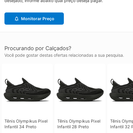
desejado, informe abaixo qual preço deseja pagar.
Monitorar Preço
Procurando por Calçados?
Você pode gostar destas ofertas relacionadas a sua pesquisa.
Tênis Olympikus Pixel 
Tênis Olympikus Pixel 
Tênis Olymp
Infantil 34 Preto
Infantil 28 Preto
Infantil 32 