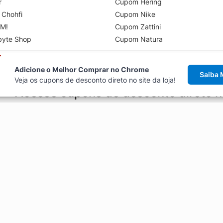
r
Cupom Hering
 Chohfi
Cupom Nike
M!
Cupom Zattini
byte Shop
Cupom Natura
Adicione o Melhor Comprar no Chrome
Saiba 
Veja os cupons de desconto direto no site da loja!
Acesse cupons de desconto direto 
aviso de cupons antes de finalizar uma compra online, direto no ca
Explorar
ódigos promocionais, ofertas e
Artigos