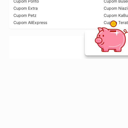
Cupom Ponto
Cupom Buse
Cupom Extra
Cupom Niazi
Cupom Petz
Cupom KaBu
Cupom AliExpress
Cupom Tera
Ative a extensão de descontos e receba 
Sobre o Melhor Comprar
O Melhor Comprar é especializado em cupons de desconto, c