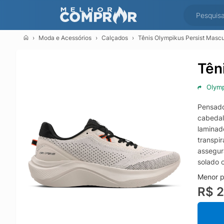
Moda e Acessórios
Calçados
Tênis Olympikus Persist Mascu
Tên
Olym
Pensado
cabedal
laminad
transpir
assegur
solado 
Menor p
R$ 