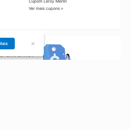
Cupom Leroy Merlin
Ver mais cupons »
Mais
no Chrome!
rrinho de compras.
Saiba mais
Economizar
Siga-nos
Aluguel de Carros
Facebook