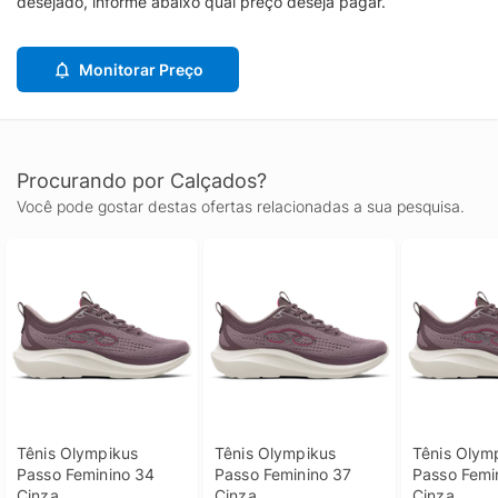
desejado, informe abaixo qual preço deseja pagar.
Monitorar Preço
Procurando por Calçados?
Você pode gostar destas ofertas relacionadas a sua pesquisa.
Tênis Olympikus 
Tênis Olympikus 
Tênis Olymp
Passo Feminino 34 
Passo Feminino 37 
Passo Femin
Cinza
Cinza
Cinza