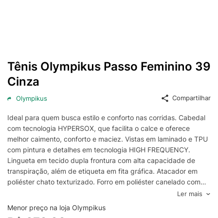
Tênis Olympikus Passo Feminino 39
Cinza
Compartilhar
Olympikus
Ideal para quem busca estilo e conforto nas corridas. Cabedal
com tecnologia HYPERSOX, que facilita o calce e oferece
melhor caimento, conforto e maciez. Vistas em laminado e TPU
com pintura e detalhes em tecnologia HIGH FREQUENCY.
Lingueta em tecido dupla frontura com alta capacidade de
transpiração, além de etiqueta em fita gráfica. Atacador em
poliéster chato texturizado. Forro em poliéster canelado com
espuma, garantindo maior conforto ao caminhar. Puxador
Ler mais
traseiro em fita texturizada para facilitar o calce. Palmilha em
Menor preço na loja Olympikus
poliéster e EVA com aplicação gráfica. Solado com design