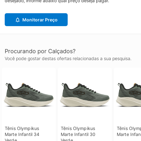
desejado, informe abaixo qual preço deseja pagar.
Monitorar Preço
Procurando por Calçados?
Você pode gostar destas ofertas relacionadas a sua pesquisa.
Tênis Olympikus 
Tênis Olympikus 
Tênis Olymp
Marte Infantil 34 
Marte Infantil 30 
Marte Infan
Verde
Verde