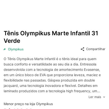
Tênis Olympikus Marte Infantil 31
Verde
Compartilhar
Olympikus
O Tênis Olympikus Marte Infantil é o tênis ideal para quem
busca conforto e versatilidade ao seu dia a dia. Entressola
desenvolvida com a tecnologia de amortecimento Evasense,
em um único bloco de EVA que proporciona leveza, maciez e
flexibilidade nas passadas. Gáspea produzida em double
jacquard, uma tecnologia inovadora e flexível. Detalhes em
laminado produzidos com a tecnologia high frequency, um
material diferenciado de espessura mínima. Lingueta em tecido
Ler mais
duplo frontura + espuma e interior produzido em poliéster,
Menor preço na loja Olympikus
oferecendo conforto ao caminhar. Palmilha em EVA com tecido