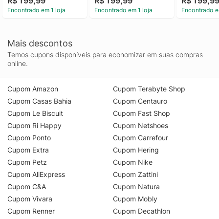
R$ 199,99
R$ 199,99
R$ 199,9
Encontrado em 1 loja
Encontrado em 1 loja
Encontrado e
Mais descontos
Temos cupons disponíveis para economizar em suas compras
online.
Cupom Amazon
Cupom Terabyte Shop
Cupom Casas Bahia
Cupom Centauro
Cupom Le Biscuit
Cupom Fast Shop
Cupom Ri Happy
Cupom Netshoes
Cupom Ponto
Cupom Carrefour
Cupom Extra
Cupom Hering
Cupom Petz
Cupom Nike
Cupom AliExpress
Cupom Zattini
Cupom C&A
Cupom Natura
Cupom Vivara
Cupom Mobly
Cupom Renner
Cupom Decathlon