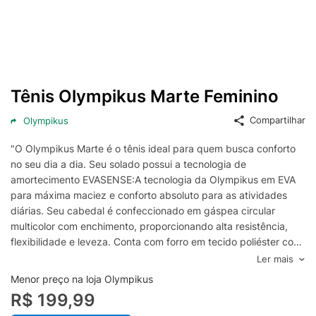
Tênis Olympikus Marte Feminino
Compartilhar
Olympikus
"O Olympikus Marte é o tênis ideal para quem busca conforto
no seu dia a dia. Seu solado possui a tecnologia de
amortecimento EVASENSE:A tecnologia da Olympikus em EVA
para máxima maciez e conforto absoluto para as atividades
diárias. Seu cabedal é confeccionado em gáspea circular
multicolor com enchimento, proporcionando alta resistência,
flexibilidade e leveza. Conta com forro em tecido poliéster com
espuma, puxador em fita bicolor no traseiro para auxiliar o
Ler mais
calce, atacador em tecido poliéster texturizado e vista em high
Menor preço na loja Olympikus
frequency com detalhes de tinta e relevo. Possui ainda lingueta
R$ 199,99
em tecido dupla frontura com alta capacidade de transpiração