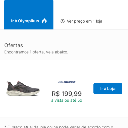
com etiqueta de sintético em high frequency e aplicação
gráfica e logotipo Olympikus em alto brilho. Sua palmilha é
plana, composta por tecido poliéster e EVA, com aplicação
gráfica. TECNOLOGIA: EVASENSE- A tecnologia da Olympikus
Ir à Olympikus
Ver preço em 1 loja
em EVA para máxima maciez e conforto absoluto."
Ofertas
Encontramos 1 oferta, veja abaixo.
Ir à Loja
R$ 199,99
à vista ou até 5x
* O preço atual da loja online pode variar de acordo com o