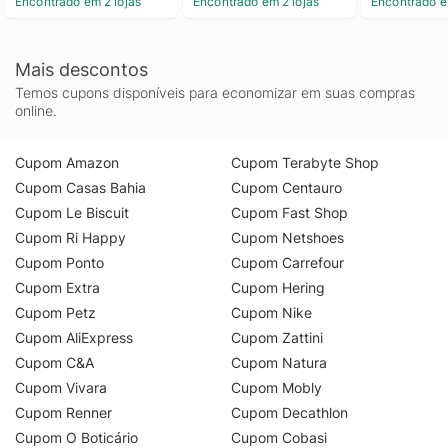
Encontrado em 2 lojas
Encontrado em 2 lojas
Encontrado e
Mais descontos
Temos cupons disponíveis para economizar em suas compras
online.
Cupom Amazon
Cupom Terabyte Shop
Cupom Casas Bahia
Cupom Centauro
Cupom Le Biscuit
Cupom Fast Shop
Cupom Ri Happy
Cupom Netshoes
Cupom Ponto
Cupom Carrefour
Cupom Extra
Cupom Hering
Cupom Petz
Cupom Nike
Cupom AliExpress
Cupom Zattini
Cupom C&A
Cupom Natura
Cupom Vivara
Cupom Mobly
Cupom Renner
Cupom Decathlon
Cupom O Boticário
Cupom Cobasi