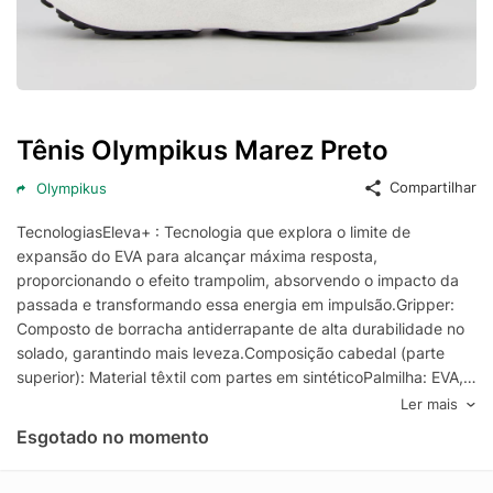
Tênis Olympikus Marez Preto
Compartilhar
Olympikus
TecnologiasEleva+ : Tecnologia que explora o limite de
expansão do EVA para alcançar máxima resposta,
proporcionando o efeito trampolim, absorvendo o impacto da
passada e transformando essa energia em impulsão.Gripper:
Composto de borracha antiderrapante de alta durabilidade no
solado, garantindo mais leveza.Composição cabedal (parte
superior): Material têxtil com partes em sintéticoPalmilha: EVA,
forrada e removível; facilita na higienizaçãoForro: Material têxtil
Ler mais
com acolchoamento no calcanharSolado: Borracha
Esgotado no momento
antiderrapanteCor predominante: PretaIndicado para:
CorridaEntressola: EVA leveLingueta: IntegradaOrigem: