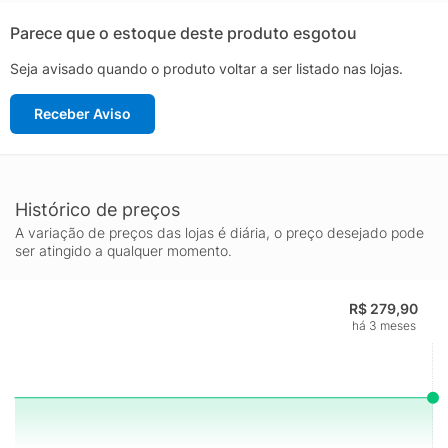
NacionalGênero: UnissexAjuste: CadarçoPeso aproximado:
780g o par nº 40
Parece que o estoque deste produto esgotou
Seja avisado quando o produto voltar a ser listado nas lojas.
Receber Aviso
Histórico de preços
A variação de preços das lojas é diária, o preço desejado pode
ser atingido a qualquer momento.
R$ 279,90
há 3 meses