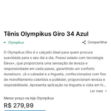
Tênis Olympikus Giro 34 Azul
Compartilhar
Olympikus
O Olympikus Giro é o calçado ideal para quem procura
suavidade para o seu dia a dia. Possui solado com tecnologia
Eleva+, que proporciona uma sensação de leveza e
responsividade em cada passo, garantindo um conforto
duradouro. Já o cabedal e a lingueta, confeccionados com fios
de monofilamento coloridos e poliéster, proporcionam leveza e
respirabilidade. Apresenta aplicação na lingueta e vista em high
frequency. Seu atacador é composto por tecido poliéster
Ler mais
texturizado e o forro em poliéster com espuma. Além disso,
Menor preço na loja Olympikus
conta com puxador traseiro em fita para facilitar o calce e
R$ 279,99
palmilha anatômica composta por poliéster e EVA, com