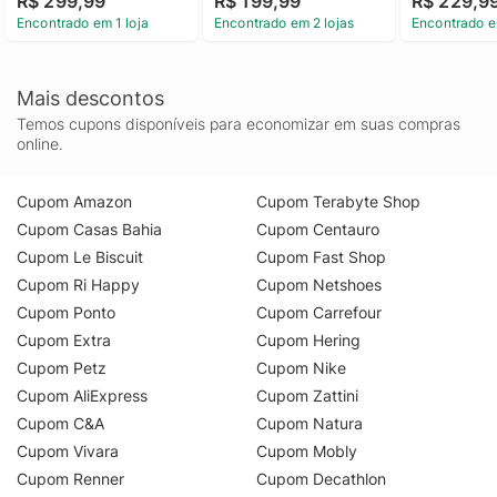
R$ 299,99
R$ 199,99
R$ 229,9
Encontrado em 1 loja
Encontrado em 2 lojas
Encontrado e
Mais descontos
Temos cupons disponíveis para economizar em suas compras
online.
Cupom Amazon
Cupom Terabyte Shop
Cupom Casas Bahia
Cupom Centauro
Cupom Le Biscuit
Cupom Fast Shop
Cupom Ri Happy
Cupom Netshoes
Cupom Ponto
Cupom Carrefour
Cupom Extra
Cupom Hering
Cupom Petz
Cupom Nike
Cupom AliExpress
Cupom Zattini
Cupom C&A
Cupom Natura
Cupom Vivara
Cupom Mobly
Cupom Renner
Cupom Decathlon