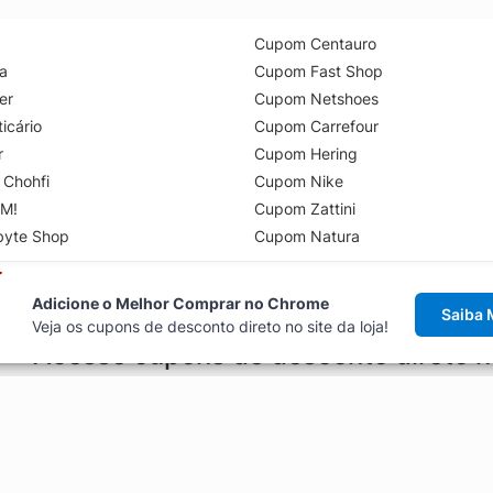
Cupom Centauro
a
Cupom Fast Shop
er
Cupom Netshoes
icário
Cupom Carrefour
r
Cupom Hering
 Chohfi
Cupom Nike
M!
Cupom Zattini
byte Shop
Cupom Natura
Adicione o Melhor Comprar no Chrome
Saiba 
Veja os cupons de desconto direto no site da loja!
Acesse cupons de desconto direto 
aviso de cupons antes de finalizar uma compra online, direto no ca