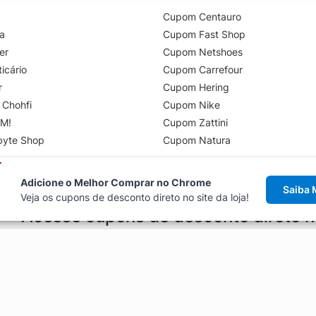
Cupom Centauro
a
Cupom Fast Shop
er
Cupom Netshoes
icário
Cupom Carrefour
r
Cupom Hering
 Chohfi
Cupom Nike
M!
Cupom Zattini
byte Shop
Cupom Natura
Adicione o Melhor Comprar no Chrome
Saiba 
Veja os cupons de desconto direto no site da loja!
Acesse cupons de desconto direto 
aviso de cupons antes de finalizar uma compra online, direto no ca