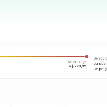
De acord
Maior preço
consider
R$ 229,99
um preço
.