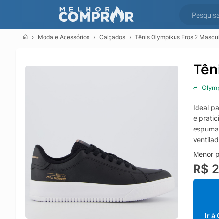
Moda e Acessórios
Calçados
Tênis Olympikus Eros 2 Mascul
Tên
Olym
Ideal p
e prati
espuma 
ventila
Menor p
R$ 
Ir à