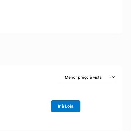
explora o limite de expansão do EVA. Proporciona máxima
per Plus - Borracha antiderrapante localizada no solado.
resistência à abrasão. Oxitec 3.0 - Composto de
omo travas de estiramento. Proporcionando a possibilidade
tênis.
Ir à Loja