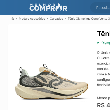
Moda e Acessórios
Calçados
Tênis Olympikus Corre Vento 
Tên
Olym
O tênis
O Corre
exercíc
corrida
com a te
configu
flexibi
alta re
em high
Menor p
tecido p
R$ 
para gar