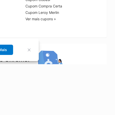
Cupom Compra Certa
Cupom Leroy Merlin
Ver mais cupons »
Mais
no Chrome!
rrinho de compras.
Saiba mais
Economizar
Siga-nos