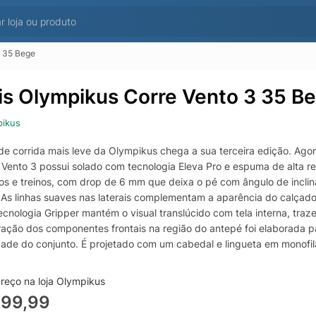
3 35 Bege
is Olympikus Corre Vento 3 35 B
pikus
 de corrida mais leve da Olympikus chega a sua terceira edição. Ago
 Vento 3 possui solado com tecnologia Eleva Pro e espuma de alta re
ios e treinos, com drop de 6 mm que deixa o pé com ângulo de incli
. As linhas suaves nas laterais complementam a aparência do calçado,
cnologia Gripper mantém o visual translúcido com tela interna, traz
ração dos componentes frontais na região do antepé foi elaborada p
lidade do conjunto. É projetado com um cabedal e lingueta em monofi
spirabilidade e flexibilidade para maior desempenho e conforto dura
 frequency com material de espessura 0,25mm, conferindo extrema l
reço na loja Olympikus
oliéster texturizado para uma amarração mais resistente, enquanto o 
499,99
antir maior conforto. Conta, ainda, com um puxador traseiro em fita 