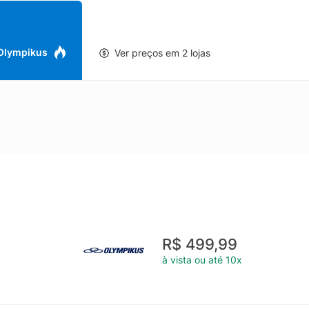
er e EVA. Tecnologias: Eleva Pro - Tecnologia de amortecimento que 
a, conforto, durabilidade e garante menor deformação. Gripper e Grip
iona maior aderência, segurança nas suas passadas e também maior 
amento PA e multifilamento PES, com cabos internos que funcionam c
 Olympikus
Ver preços em 2 lojas
r abertura na trama para redução de peso e maior respirabilidade do 
R$ 499,99
à vista ou até 10x