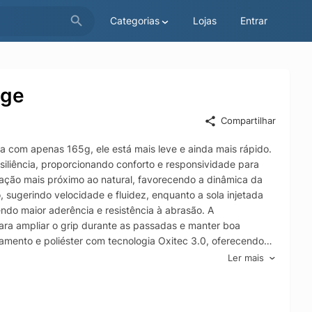
Categorias
Lojas
Entrar
ege
Compartilhar
ra com apenas 165g, ele está mais leve e ainda mais rápido.
siliência, proporcionando conforto e responsividade para
nação mais próximo ao natural, favorecendo a dinâmica da
 sugerindo velocidade e fluidez, enquanto a sola injetada
endo maior aderência e resistência à abrasão. A
ara ampliar o grip durante as passadas e manter boa
lamento e poliéster com tecnologia Oxitec 3.0, oferecendo
nte a corrida, complementado pelo logo Olympikus aplicado
Ler mais
eveza e resistência ao produto. O atacador é composto por
forro é feito de tecido composto por poliéster e microfibra
para auxiliar no calce, e palmilha plana composta por tecido