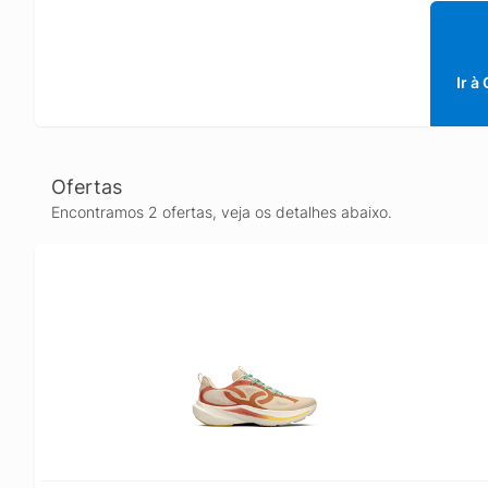
poliést
respost
Proporc
monofil
Ir à
de maio
Ofertas
Encontramos 2 ofertas, veja os detalhes abaixo.