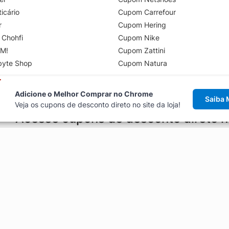
icário
Cupom Carrefour
r
Cupom Hering
 Chohfi
Cupom Nike
M!
Cupom Zattini
byte Shop
Cupom Natura
Adicione o Melhor Comprar no Chrome
Saiba 
Veja os cupons de desconto direto no site da loja!
Acesse cupons de desconto direto 
aviso de cupons antes de finalizar uma compra online, direto no ca
Explorar