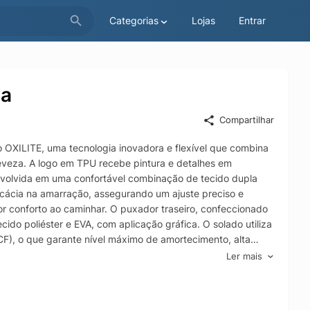
Categorias
Lojas
Entrar
za
Compartilhar
OXILITE, uma tecnologia inovadora e flexível que combina
leveza. A logo em TPU recebe pintura e detalhes em
volvida em uma confortável combinação de tecido dupla
ficácia na amarração, assegurando um ajuste preciso e
or conforto ao caminhar. O puxador traseiro, confeccionado
ecido poliéster e EVA, com aplicação gráfica. O solado utiliza
F), o que garante nível máximo de amortecimento, alta
racha conta com a tecnologia GRIPPER, que oferece maior
Ler mais
ossui um drop de 8mm.