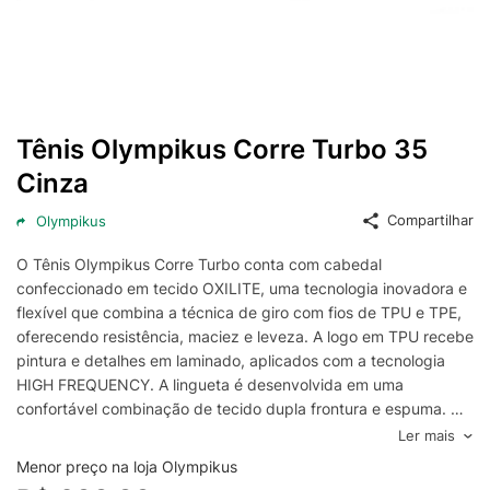
Tênis Olympikus Corre Turbo 35
Cinza
Compartilhar
Olympikus
O Tênis Olympikus Corre Turbo conta com cabedal
confeccionado em tecido OXILITE, uma tecnologia inovadora e
flexível que combina a técnica de giro com fios de TPU e TPE,
oferecendo resistência, maciez e leveza. A logo em TPU recebe
pintura e detalhes em laminado, aplicados com a tecnologia
HIGH FREQUENCY. A lingueta é desenvolvida em uma
confortável combinação de tecido dupla frontura e espuma. O
atacador serrilhado foi projetado para garantir mais eficácia na
Ler mais
amarração, assegurando um ajuste preciso e seguro. O forro é
Menor preço na loja Olympikus
feito de tecido poliéster com espuma, proporcionando maior