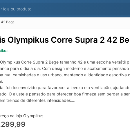
2 42 Bege
is Olympikus Corre Supra 2 42 B
pikus
 Olympikus Corre Supra 2 Bege tamanho 42 é uma escolha versátil pa
ance para o dia a dia. Com design moderno e acabamento pensado 
 na rua, caminhadas e uso urbano, mantendo a identidade esportiva d
r.
al foi desenvolvido para favorecer a leveza e a ventilação, ajudand
ado. O ajuste é pensado para oferecer boa firmeza sem perder a se
em treinos de diferentes intensidades.
essola e no solado, o Olympikus Corre Supra 2 entrega suporte e a
eção a cada passo, além de uma aderência eficiente para encarar di
reço na loja Olympikus
s Olympikus Corre Supra 2 bege no tamanho 42 para correr, treinar 
.299,99
 equilíbrio entre conforto, durabilidade e desempenho.