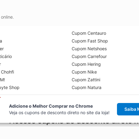
online.
Cupom Centauro
a
Cupom Fast Shop
er
Cupom Netshoes
icário
Cupom Carrefour
r
Cupom Hering
 Chohfi
Cupom Nike
M!
Cupom Zattini
byte Shop
Cupom Natura
Adicione o Melhor Comprar no Chrome
Saiba 
Veja os cupons de desconto direto no site da loja!
Acesse cupons de desconto direto 
aviso de cupons antes de finalizar uma compra online, direto no ca