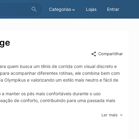
Categorias
Lojas
Entrar
ege
Compartilhar
ra quem busca um tênis de corrida com visual discreto e
para acompanhar diferentes rotinas, ele combina bem com
a Olympikus e valorizando um estilo mais neutro e fácil de
o a manter os pés mais confortáveis durante o uso
nsação de conforto, contribuindo para uma passada mais
mortecimento para reduzir impactos e aumentar a sensação
Ler mais
ferentes tipos de piso com mais segurança. Se você procura
ou compor looks esportivos com praticidade, este modelo