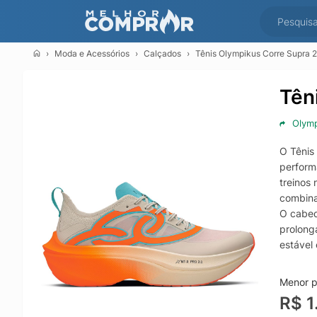
Moda e Acessórios
Calçados
Tênis Olympikus Corre Supra 
Tên
Olym
O Tênis
perform
treinos
combina
O cabed
prolong
estável 
Na entr
de prot
Menor p
um têni
R$ 1
oferece