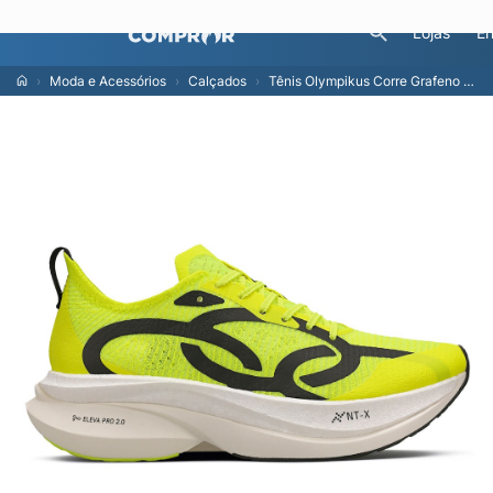
Lojas
En
Moda e Acessórios
Calçados
Tênis Olympikus Corre Grafeno 3 46 Amarelo