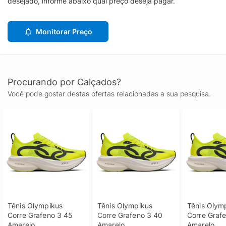
desejado, informe abaixo qual preço deseja pagar.
Monitorar Preço
Procurando por Calçados?
Você pode gostar destas ofertas relacionadas a sua pesquisa.
Tênis Olympikus 
Tênis Olympikus 
Tênis Olymp
Corre Grafeno 3 45 
Corre Grafeno 3 40 
Corre Grafe
Amarelo
Amarelo
Amarelo