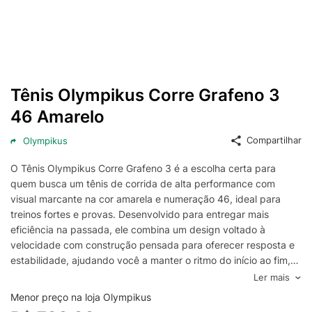
Tênis Olympikus Corre Grafeno 3
46 Amarelo
Compartilhar
Olympikus
O Tênis Olympikus Corre Grafeno 3 é a escolha certa para
quem busca um tênis de corrida de alta performance com
visual marcante na cor amarela e numeração 46, ideal para
treinos fortes e provas. Desenvolvido para entregar mais
eficiência na passada, ele combina um design voltado à
velocidade com construção pensada para oferecer resposta e
estabilidade, ajudando você a manter o ritmo do início ao fim,
seja no asfalto, na pista ou em treinos intervalados.
Ler mais
A proposta do Olympikus Corre Grafeno 3 gira em torno de
Menor preço na loja Olympikus
impulsão e retorno de energia, com foco em transições rápidas