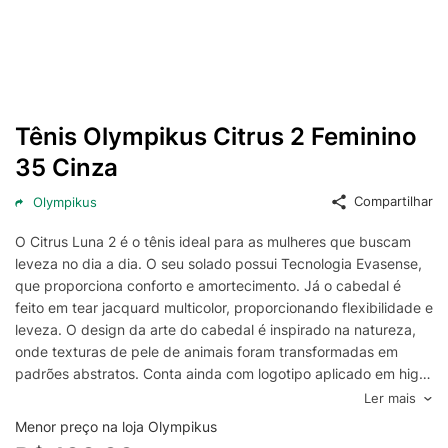
Tênis Olympikus Citrus 2 Feminino
35 Cinza
Compartilhar
Olympikus
O Citrus Luna 2 é o tênis ideal para as mulheres que buscam
leveza no dia a dia. O seu solado possui Tecnologia Evasense,
que proporciona conforto e amortecimento. Já o cabedal é
feito em tear jacquard multicolor, proporcionando flexibilidade e
leveza. O design da arte do cabedal é inspirado na natureza,
onde texturas de pele de animais foram transformadas em
padrões abstratos. Conta ainda com logotipo aplicado em high
frequency em material brilhoso. Possui atacador e forro em
Ler mais
poliéster, lingueta confortável em tecido dupla frontura com
Menor preço na loja Olympikus
espuma e palmilha plana composta por tecido poliéster e EVA,