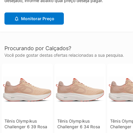
desejado, informe abaixo qual preço deseja pagar.
Monitorar Preço
Procurando por Calçados?
Você pode gostar destas ofertas relacionadas a sua pesquisa.
Tênis Olympikus 
Tênis Olympikus 
Tênis Olymp
Challenger 6 39 Rosa
Challenger 6 34 Rosa
Challenger