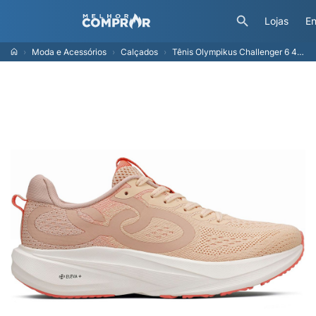
Lojas
En
Moda e Acessórios
Calçados
Tênis Olympikus Challenger 6 40 Rosa