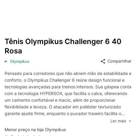
Tênis Olympikus Challenger 6 40
Rosa
Compartilhar
Olympikus
Pensado para corredores que não abrem mão de estabilidade e
conforto, o Olympikus Challenger 6 reúne design funcional e
tecnologias avançadas para treinos intensos. Sua gáspea conta
com a tecnologia HYPERSOX, que facilita o calce, oferecendo
um caimento confortável e macio, além de proporcionar
flexibilidade e leveza. O atacador em poliéster texturizado
garante ajuste firme, enquanto o puxador traseiro facilita o
calce. O forro em poliéster com espuma proporciona toque
Ler mais
macio durante todo o treino. A palmilha, composta por poliéster
Menor preço na loja Olympikus
e EVA com aplicações gráficas, oferece suporte e conforto,