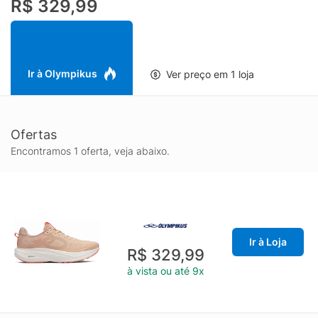
R$ 329,99
enquanto o solado ELEVA+ entrega resiliência, complementado
pela tecnologia ULTRAX, que proporciona tração e
durabilidade.
Ir à Olympikus
Ver preço em 1 loja
Ofertas
Encontramos 1 oferta, veja abaixo.
Ir à Loja
R$ 329,99
à vista ou até 9x