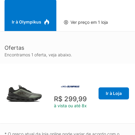
para auxiliar no calce e palmilha anatômica composta por
tecido poliéster e EVA, com aplicação gráfica. TECNOLOGIA:
SUPPORTER -A tecnologia da Olympikus com estabilizador
para uma pisada mais segura. EVASENSE- A tecnologia da
Ir à Olympikus
Ver preço em 1 loja
Olympikus em EVA para máxima maciez e conforto absoluto.
Ofertas
Encontramos 1 oferta, veja abaixo.
Ir à Loja
R$ 299,99
à vista ou até 8x
* O preço atual da loja online pode variar de acordo com o