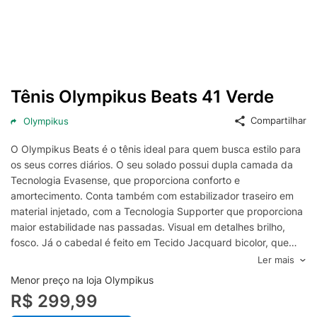
Tênis Olympikus Beats 41 Verde
Compartilhar
Olympikus
O Olympikus Beats é o tênis ideal para quem busca estilo para
os seus corres diários. O seu solado possui dupla camada da
Tecnologia Evasense, que proporciona conforto e
amortecimento. Conta também com estabilizador traseiro em
material injetado, com a Tecnologia Supporter que proporciona
maior estabilidade nas passadas. Visual em detalhes brilho,
fosco. Já o cabedal é feito em Tecido Jacquard bicolor, que
proporciona respirabilidade, flexibilidade e leveza. Conta com
Ler mais
vista e logotipo em high frequency com detalhes de cor e
Menor preço na loja Olympikus
relevo. Possui ainda atacador e forro em poliéster, lingueta em
R$ 299,99
tecido jacquard bicolor, puxador traseiro em fita na horizontal