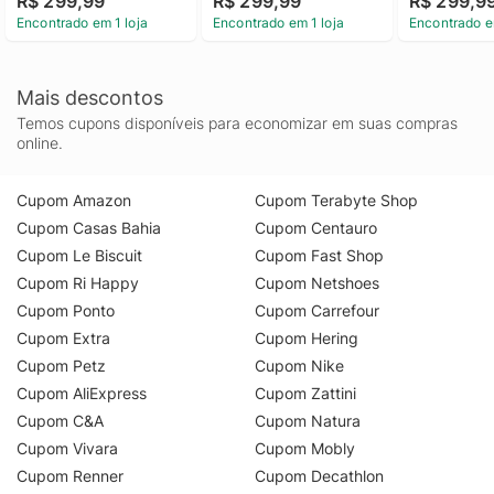
R$ 299,99
R$ 299,99
R$ 299,9
Encontrado em 1 loja
Encontrado em 1 loja
Encontrado e
Mais descontos
Temos cupons disponíveis para economizar em suas compras
online.
Cupom Amazon
Cupom Terabyte Shop
Cupom Casas Bahia
Cupom Centauro
Cupom Le Biscuit
Cupom Fast Shop
Cupom Ri Happy
Cupom Netshoes
Cupom Ponto
Cupom Carrefour
Cupom Extra
Cupom Hering
Cupom Petz
Cupom Nike
Cupom AliExpress
Cupom Zattini
Cupom C&A
Cupom Natura
Cupom Vivara
Cupom Mobly
Cupom Renner
Cupom Decathlon