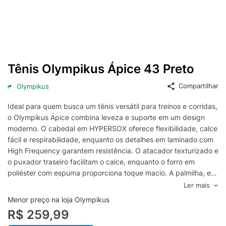
Tênis Olympikus Ápice 43 Preto
Compartilhar
Olympikus
Ideal para quem busca um tênis versátil para treinos e corridas,
o Olympikus Ápice combina leveza e suporte em um design
moderno. O cabedal em HYPERSOX oferece flexibilidade, calce
fácil e respirabilidade, enquanto os detalhes em laminado com
High Frequency garantem resistência. O atacador texturizado e
o puxador traseiro facilitam o calce, enquanto o forro em
poliéster com espuma proporciona toque macio. A palmilha, em
EVA e poliéster com aplicação gráfica, mantém os pés
Ler mais
confortáveis e ventilados. Já o solado com tecnologia ELEVA+
Menor preço na loja Olympikus
entrega resiliência, leveza e conforto a cada passada.
R$ 259,99