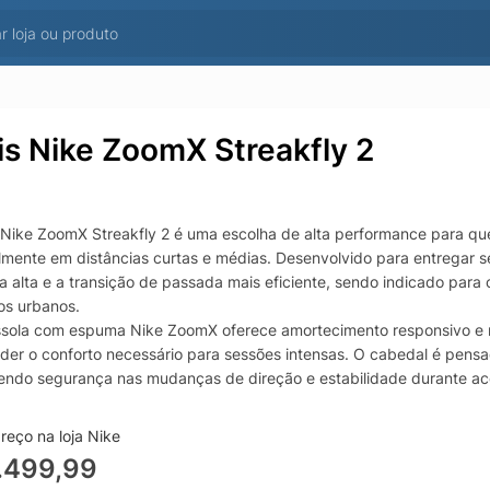
is Nike ZoomX Streakfly 2
 Nike ZoomX Streakfly 2 é uma escolha de alta performance para qu
lmente em distâncias curtas e médias. Desenvolvido para entregar s
 alta e a transição de passada mais eficiente, sendo indicado para 
os urbanos.
ssola com espuma Nike ZoomX oferece amortecimento responsivo e re
der o conforto necessário para sessões intensas. O cabedal é pensad
ndo segurança nas mudanças de direção e estabilidade durante ace
ado voltado para tração e controle, o Nike ZoomX Streakfly 2 entreg
diário ao dia da prova. Se você procura um tênis Nike para correr ma
reço na loja Nike
ção voltada para performance, este modelo é uma opção forte para 
.499,99