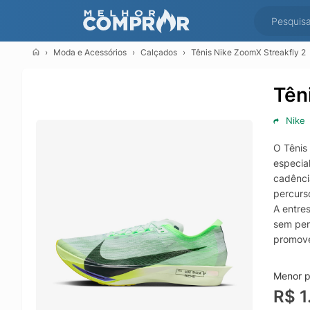
Moda e Acessórios
Calçados
Tênis Nike ZoomX Streakfly 2
Tên
Nike
O Tênis
especia
cadência
percurs
A entre
sem per
promove
Com sol
treino 
Menor p
constru
R$ 1