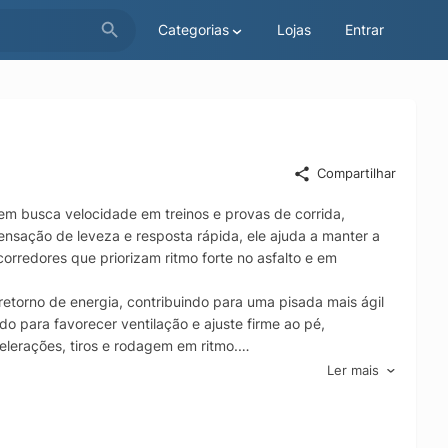
Categorias
Lojas
Entrar
Compartilhar
em busca velocidade em treinos e provas de corrida,
ensação de leveza e resposta rápida, ele ajuda a manter a
corredores que priorizam ritmo forte no asfalto e em
torno de energia, contribuindo para uma pisada mais ágil
o para favorecer ventilação e ajuste firme ao pé,
lerações, tiros e rodagem em ritmo.
a aderência para encarar diferentes condições de rua, do
Ler mais
is rápido, com sensação de eficiência a cada passada e
evoluir seu pace e explorar seu melhor desempenho.