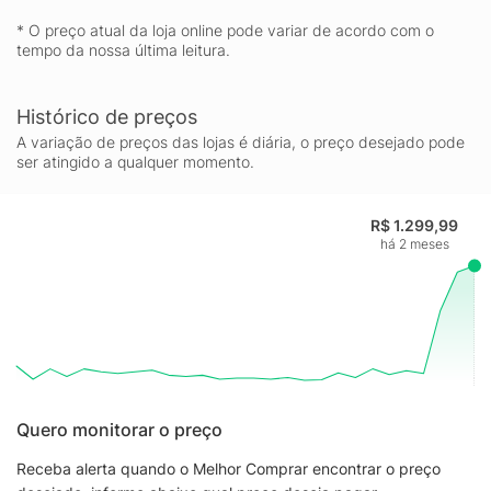
modelo é uma prova do compromisso contínuo da marca em
* O preço atual da loja online pode variar de acordo com o
criar produtos que não apenas atendem, mas superam as
tempo da nossa última leitura.
expectativas dos consumidores mais exigentes. Seja para um
treino intenso ou para um passeio casual, o Nike Zoom Vomero
5 é a escolha certa para quem busca o melhor em termos de
Histórico de preços
inovação e design.
A variação de preços das lojas é diária, o preço desejado pode
ser atingido a qualquer momento.
R$ 1.299,99
há 2 meses
Quero monitorar o preço
Receba alerta quando o Melhor Comprar encontrar o preço