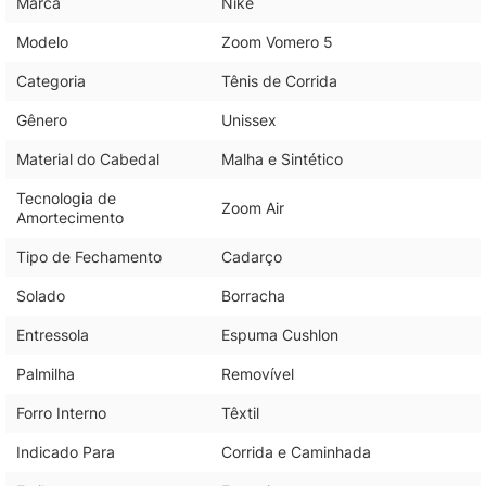
Marca
Nike
Modelo
Zoom Vomero 5
Categoria
Tênis de Corrida
Gênero
Unissex
Material do Cabedal
Malha e Sintético
Tecnologia de
Zoom Air
Amortecimento
Tipo de Fechamento
Cadarço
Solado
Borracha
Entressola
Espuma Cushlon
Palmilha
Removível
Forro Interno
Têxtil
Indicado Para
Corrida e Caminhada