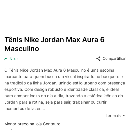
Tênis Nike Jordan Max Aura 6
Masculino
Compartilhar
Nike
O Tênis Nike Jordan Max Aura 6 Masculino é uma escolha
marcante para quem busca um visual inspirado no basquete e
na tradição da linha Jordan, unindo estilo urbano com presença
esportiva. Com design robusto e identidade clássica, é ideal
para compor looks do dia a dia, trazendo a estética icônica da
Jordan para a rotina, seja para sair, trabalhar ou curtir
momentos de lazer.
Projetado para oferecer conforto em uso prolongado, o Nike
Ler mais
Jordan Max Aura 6 conta com construção pensada para
Menor preço na loja Centauro
suporte e estabilidade, favorecendo uma pisada mais segura e