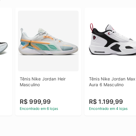
Tênis Nike Jordan Heir 
Tênis Nike Jordan Max 
Masculino
Aura 6 Masculino
R$ 999,99
R$ 1.199,99
Encontrado em 6 lojas
Encontrado em 4 lojas