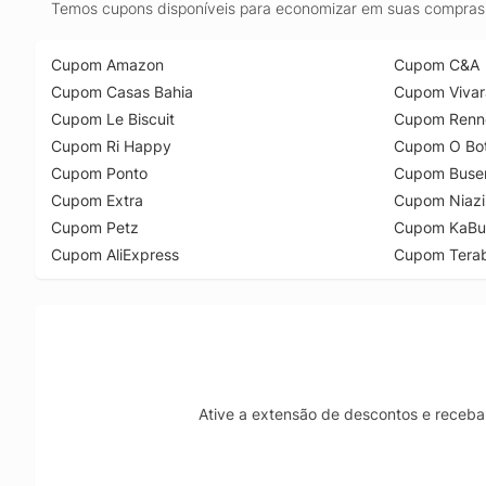
Temos cupons disponíveis para economizar em suas compras 
Cupom Amazon
Cupom C&A
Cupom Casas Bahia
Cupom Vivar
Cupom Le Biscuit
Cupom Renn
Cupom Ri Happy
Cupom O Bot
Cupom Ponto
Cupom Buse
Cupom Extra
Cupom Niazi
Cupom Petz
Cupom KaBu
Cupom AliExpress
Cupom Tera
Ative a extensão de descontos e receba 