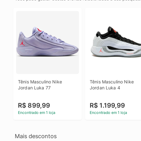
Tênis Masculino Nike 
Tênis Masculino Nike 
Jordan Luka 77
Jordan Luka 4
R$ 899,99
R$ 1.199,99
Encontrado em 1 loja
Encontrado em 1 loja
Mais descontos