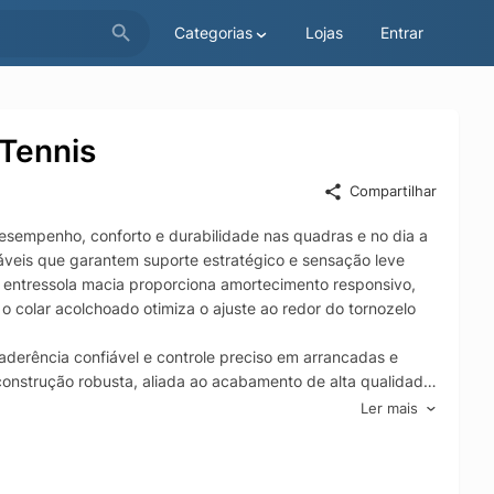
Categorias
Lojas
Entrar
 Tennis
Compartilhar
desempenho, conforto e durabilidade nas quadras e no dia a
ráveis que garantem suporte estratégico e sensação leve
 entressola macia proporciona amortecimento responsivo,
 colar acolchoado otimiza o ajuste ao redor do tornozelo
aderência confiável e controle preciso em arrancadas e
construção robusta, aliada ao acabamento de alta qualidade
 mais tempo. Versátil, o Nike Court Lite 4 se adapta
Ler mais
de e tecnologia orientada ao atleta.