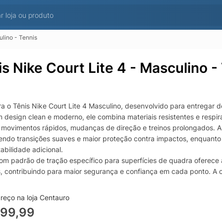
ulino - Tennis
is Nike Court Lite 4 - Masculino -
a o Tênis Nike Court Lite 4 Masculino, desenvolvido para entregar 
m design clean e moderno, ele combina materiais resistentes e respi
 movimentos rápidos, mudanças de direção e treinos prolongados. A
endo transições suaves e maior proteção contra impactos, enquanto o
abilidade adicional.
com padrão de tração específico para superfícies de quadra oferece 
, contribuindo para maior segurança e confiança em cada ponto. A 
, assegura excelente durabilidade, mantendo a performance por muito
mente ao estilo esportivo e casual, elevando o visual com autenticida
reço na loja Centauro
599,99