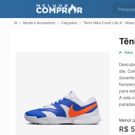
Moda e Acessórios
Calçados
Tênis Nike Court Lite 4 - Masc
Tên
Nike
Descubr
dia. Co
durante
favorec
para est
A sola 
paradas
da Nike
perfeita
Menor p
R$ 