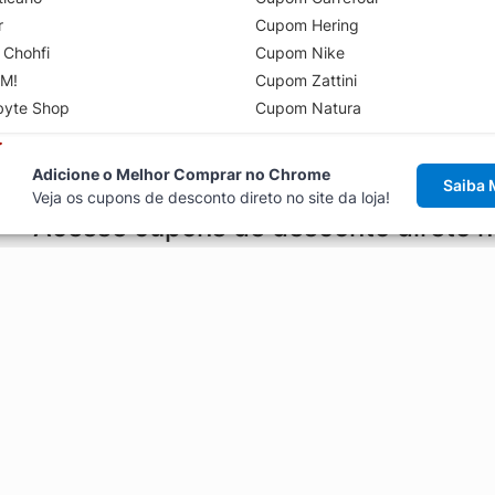
r
Cupom Hering
 Chohfi
Cupom Nike
M!
Cupom Zattini
byte Shop
Cupom Natura
Adicione o Melhor Comprar no Chrome
Saiba 
Veja os cupons de desconto direto no site da loja!
Acesse cupons de desconto direto 
aviso de cupons antes de finalizar uma compra online, direto no ca
Explorar
ódigos promocionais, ofertas e
Artigos