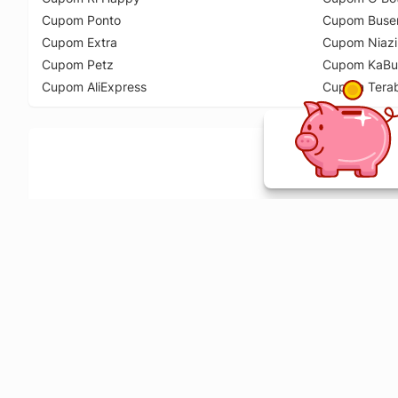
Cupom Ponto
Cupom Buse
Cupom Extra
Cupom Niazi
Cupom Petz
Cupom KaBu
Cupom AliExpress
Cupom Tera
Ative a extensão de descontos e receba 
Sobre o Melhor Comprar
O Melhor Comprar é especializado em cupons de desconto, c