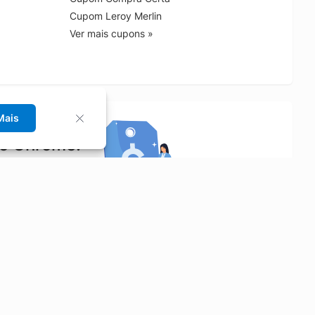
Cupom Leroy Merlin
Ver mais cupons »
Mais
no Chrome!
rrinho de compras.
Saiba mais
Economizar
Siga-nos
Aluguel de Carros
Facebook