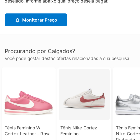
desejado, informe abaixo qual preço deseja pagar.
Monitorar Preço
Procurando por Calçados?
Você pode gostar destas ofertas relacionadas a sua pesquisa.
Tênis Feminino W 
Tênis Nike Cortez 
Tênis Femin
Cortez Leather - Rosa
Feminino
Nike Cortez
Prateado