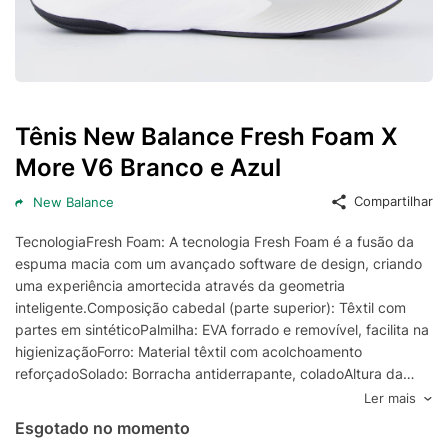
Tênis New Balance Fresh Foam X
More V6 Branco e Azul
Compartilhar
New Balance
TecnologiaFresh Foam: A tecnologia Fresh Foam é a fusão da
espuma macia com um avançado software de design, criando
uma experiência amortecida através da geometria
inteligente.Composição cabedal (parte superior): Têxtil com
partes em sintéticoPalmilha: EVA forrado e removível, facilita na
higienizaçãoForro: Material têxtil com acolchoamento
reforçadoSolado: Borracha antiderrapante, coladoAltura da
Sola: 6 cmCor predominante: BranvoLingueta: Fina e
Ler mais
flexívelIndicado
Esgotado no momento
para: CorridaOrigem: ImportadaGênero: MasculinoAjuste: Cadarç