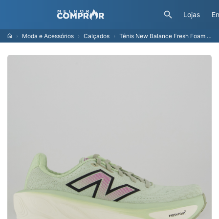
Lojas
En
Moda e Acessórios
Calçados
Tênis New Balance Fresh Foam X More V5 Feminino Verde