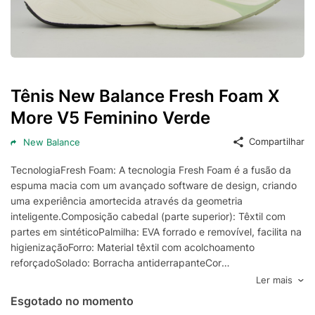
Tênis New Balance Fresh Foam X
More V5 Feminino Verde
Compartilhar
New Balance
TecnologiaFresh Foam: A tecnologia Fresh Foam é a fusão da
espuma macia com um avançado software de design, criando
uma experiência amortecida através da geometria
inteligente.Composição cabedal (parte superior): Têxtil com
partes em sintéticoPalmilha: EVA forrado e removível, facilita na
higienizaçãoForro: Material têxtil com acolchoamento
reforçadoSolado: Borracha antiderrapanteCor
predominante: VerdeLingueta: Fina e flexívelIndicado
Ler mais
para: CorridaOrigem: ImportadaGênero: FemininoAjuste: Cadarço
Esgotado no momento
aproximado: 600g o par nº 39