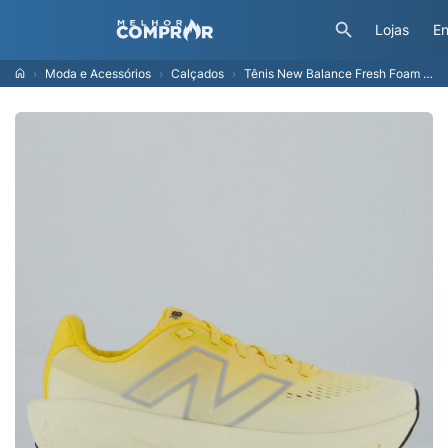
Lojas
En
Moda e Acessórios
Calçados
Tênis New Balance Fresh Foam X 1080 V14 Feminino Amarelo e Branco