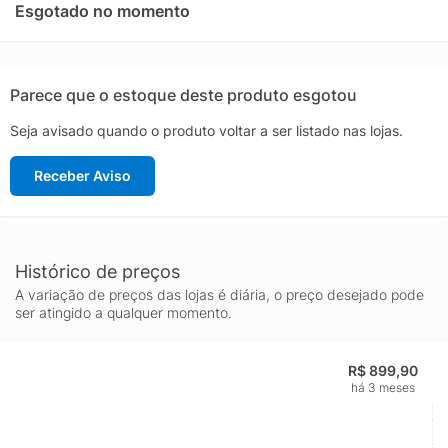
Sola: 5 cm, Drop de 6mm.Cor
Esgotado no momento
predominante: AmareloLingueta: Fina e flexívelIndicado
para: CorridaOrigem: ImportadaGênero: FemininoAjuste: Cadarço
aproximado: 480g o par nº 37
Parece que o estoque deste produto esgotou
Seja avisado quando o produto voltar a ser listado nas lojas.
Receber Aviso
Histórico de preços
A variação de preços das lojas é diária, o preço desejado pode
ser atingido a qualquer momento.
R$ 899,90
há 3 meses