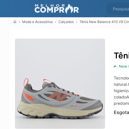
Moda e Acessórios
Calçados
Tênis New Balance 410 V9 Cin
Tên
New 
Tecnolo
natural.
higieni
coladoA
predomi
Esgot