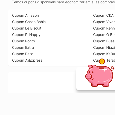
Temos cupons disponíveis para economizar em suas compras 
Cupom Amazon
Cupom C&A
Cupom Casas Bahia
Cupom Vivar
Cupom Le Biscuit
Cupom Renn
Cupom Ri Happy
Cupom O Bot
Cupom Ponto
Cupom Buse
Cupom Extra
Cupom Niazi
Cupom Petz
Cupom KaBu
Cupom AliExpress
Cupom Tera
Ative a extensão de descontos e receba 