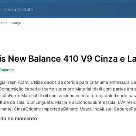
za e Laranja
is New Balance 410 V9 Cinza e La
Balance
giaFresh Foam: Utiliza dados de corrida para criar uma entressola d
Composição cabedal (parte superior): Material têxtil com partes em si
zaçãoForro: Material têxtil com acolchoamento reforçadoIndicado para
ltura da sola: 5cmLingueta: Macia e acolchoadaEntressola: EVA resi
nante: CinzaOrigem: ImportadaGênero: MasculinoAjuste: CadarçoPe
ado no momento