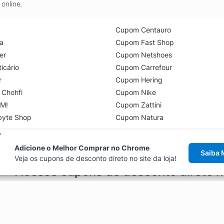
online.
Cupom Centauro
a
Cupom Fast Shop
er
Cupom Netshoes
icário
Cupom Carrefour
r
Cupom Hering
 Chohfi
Cupom Nike
M!
Cupom Zattini
byte Shop
Cupom Natura
Adicione o Melhor Comprar no Chrome
Saiba 
Veja os cupons de desconto direto no site da loja!
Acesse cupons de desconto direto 
aviso de cupons antes de finalizar uma compra online, direto no ca