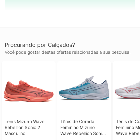
Procurando por Calçados?
Você pode gostar destas ofertas relacionadas a sua pesquisa.
Tênis Mizuno Wave 
Tênis de Corrida 
Tênis de Co
Rebellion Sonic 2 
Feminino Mizuno 
Feminino Mi
Masculino
Wave Rebellion Sonic 
Wave Rebell
2 39 Azul
2 40 Branc