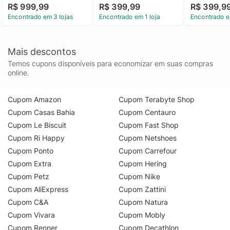
R$ 999,99
R$ 399,99
R$ 399,9
Encontrado em 3 lojas
Encontrado em 1 loja
Encontrado e
Mais descontos
Temos cupons disponíveis para economizar em suas compras
online.
Cupom Amazon
Cupom Terabyte Shop
Cupom Casas Bahia
Cupom Centauro
Cupom Le Biscuit
Cupom Fast Shop
Cupom Ri Happy
Cupom Netshoes
Cupom Ponto
Cupom Carrefour
Cupom Extra
Cupom Hering
Cupom Petz
Cupom Nike
Cupom AliExpress
Cupom Zattini
Cupom C&A
Cupom Natura
Cupom Vivara
Cupom Mobly
Cupom Renner
Cupom Decathlon