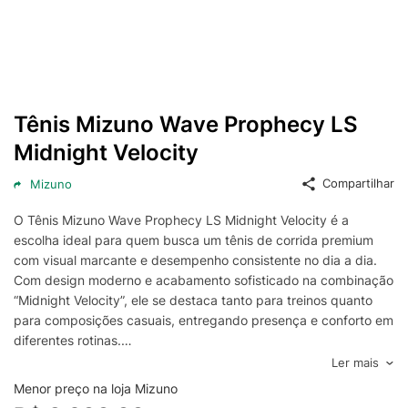
Tênis Mizuno Wave Prophecy LS
Midnight Velocity
Compartilhar
Mizuno
O Tênis Mizuno Wave Prophecy LS Midnight Velocity é a
escolha ideal para quem busca um tênis de corrida premium
com visual marcante e desempenho consistente no dia a dia.
Com design moderno e acabamento sofisticado na combinação
“Midnight Velocity”, ele se destaca tanto para treinos quanto
para composições casuais, entregando presença e conforto em
diferentes rotinas.
Projetado para oferecer alta estabilidade e excelente absorção
Ler mais
de impacto, o modelo conta com a consagrada tecnologia
Menor preço na loja Mizuno
Wave, que ajuda a distribuir melhor a pressão a cada passada