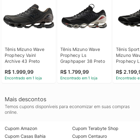
Tênis Mizuno Wave 
Tênis Mizuno Wave 
Tênis Sports
Prophecy Vainl 
Prophecy Ls 
Mizuno Wav
Archive 43 Preto
Graphpaper 38 Preto
Prophecy L
Maharishi 3
R$ 1.999,99
R$ 1.799,99
R$ 2.199,
Encontrado em 1 loja
Encontrado em 1 loja
Encontrado e
Mais descontos
Temos cupons disponíveis para economizar em suas compras
online.
Cupom Amazon
Cupom Terabyte Shop
Cupom Casas Bahia
Cupom Centauro