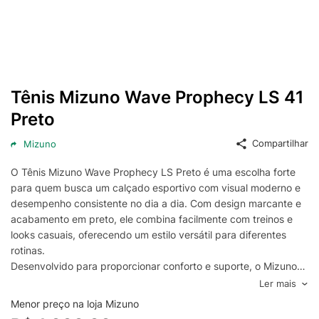
Tênis Mizuno Wave Prophecy LS 41
Preto
Compartilhar
Mizuno
O Tênis Mizuno Wave Prophecy LS Preto é uma escolha forte
para quem busca um calçado esportivo com visual moderno e
desempenho consistente no dia a dia. Com design marcante e
acabamento em preto, ele combina facilmente com treinos e
looks casuais, oferecendo um estilo versátil para diferentes
rotinas.
Desenvolvido para proporcionar conforto e suporte, o Mizuno
Wave Prophecy LS se destaca pela sensação de
Ler mais
amortecimento e estabilidade durante a passada, ajudando a
Menor preço na loja Mizuno
reduzir o impacto e a manter um bom controle em movimentos